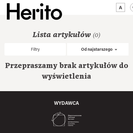
MAGAZYN
Lista artykułów
(0)
MAMY NA OKU
Filtry
Od najstarszego
O NAS
Przepraszamy brak artykułów do
JĘZYK:
PL
wyświetlenia
WYDAWCA