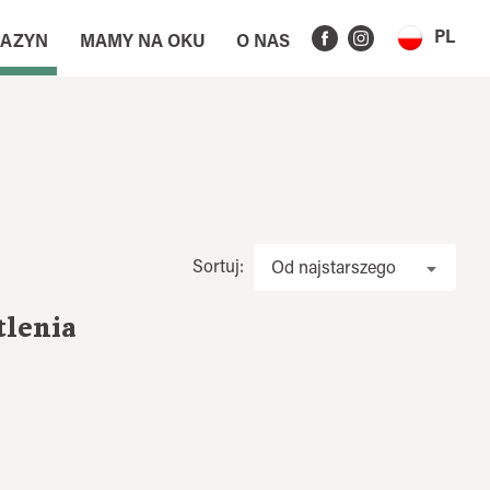
PL
AZYN
MAMY NA OKU
O NAS
Sortuj:
Od najstarszego
tlenia