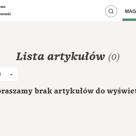
A
A
MAG
A
Lista artykułów
(0)
i
raszamy brak artykułów do wyświe