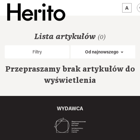
MAGAZYN
Lista artykułów
(0)
MAMY NA OKU
Filtry
Od najnowszego
O NAS
Przepraszamy brak artykułów do
JĘZYK:
PL
wyświetlenia
WYDAWCA