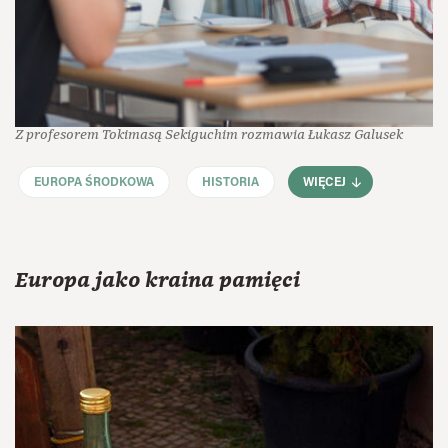
Z profesorem Tokimasą Sekiguchim rozmawia Łukasz Galusek
EUROPA ŚRODKOWA
HISTORIA
WIĘCEJ
Europa jako kraina pamięci