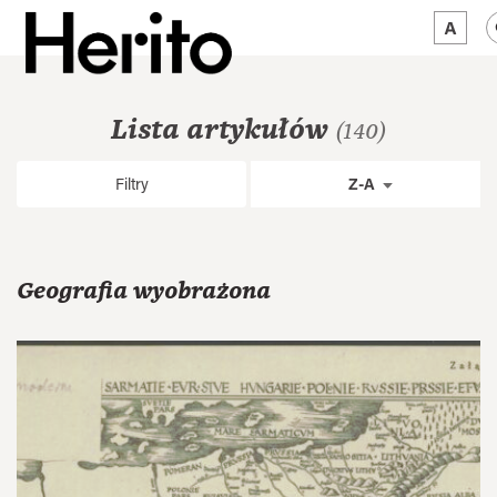
MAGAZYN
Lista artykułów
(140)
MAMY NA OKU
Filtry
Z-A
O NAS
JĘZYK:
PL
Geografia wyobrażona