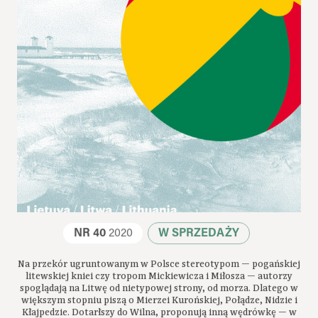
NR 40
2020
W SPRZEDAŻY
Na przekór ugruntowanym w Polsce stereotypom — pogańskiej
litewskiej kniei czy tropom Mickiewicza i Miłosza — autorzy
spoglądają na Litwę od nietypowej strony, od morza. Dlatego w
większym stopniu piszą o Mierzei Kurońskiej, Połądze, Nidzie i
Kłajpedzie. Dotarłszy do Wilna, proponują inną wędrówkę — w