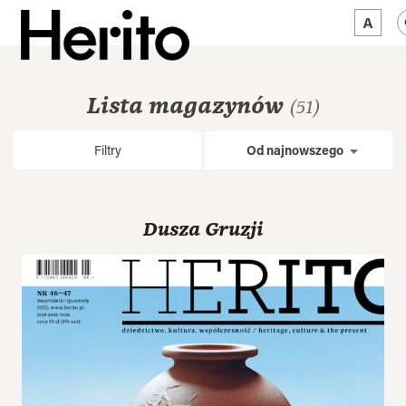
MAGAZYN
Lista magazynów
(51)
MAMY NA OKU
Filtry
Od najnowszego
O NAS
JĘZYK:
PL
Dusza Gruzji