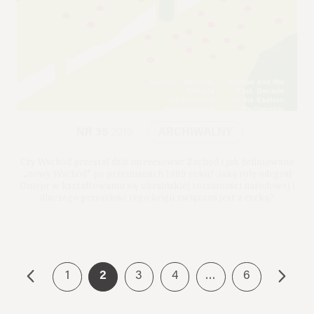
NR 35
2019
ARCHIWALNY
Czy Wschód przestał dziś interesować Zachód i jak definiowano
„nowy Wschód” po przemianach 1989 roku? Jaką rolę odegrał
Dniepr w kształtowaniu się ukraińskiej tożsamości narodowej i
dlaczego przyszłość tego kraju związana jest z rzeką?
Premiera: 2019
1
2
3
4
…
6