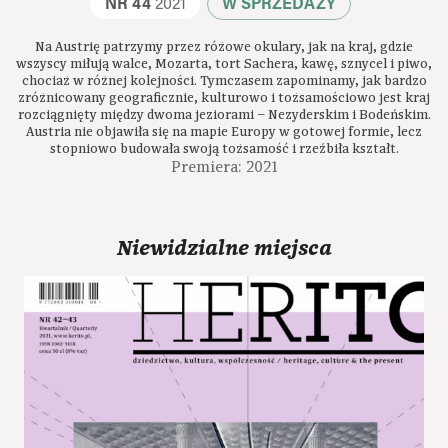
NR 44
2021
W SPRZEDAŻY
Na Austrię patrzymy przez różowe okulary, jak na kraj, gdzie
wszyscy miłują walce, Mozarta, tort Sachera, kawę, sznycel i piwo,
chociaż w różnej kolejności. Tymczasem zapominamy, jak bardzo
zróżnicowany geograficznie, kulturowo i tożsamościowo jest kraj
rozciągnięty między dwoma jeziorami – Nezyderskim i Bodeńskim.
Austria nie objawiła się na mapie Europy w gotowej formie, lecz
stopniowo budowała swoją tożsamość i rzeźbiła kształt.
Premiera: 2021
Niewidzialne miejsca