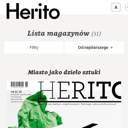
MAGAZYN
Lista magazynów
(51)
MAMY NA OKU
Filtry
Od najstarszego
O NAS
JĘZYK:
PL
Miasto jako dzieło sztuki