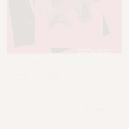
NR 34
2019
W SPRZEDAŻY
Dostrzeganie roli kobiet w historii jest sprawą stosunkowo nową.
Na początku lat 70. XX wieku powstaje termin „herstory” dla
określenia historii opowiadanej z kobiecego punktu widzenia. Choć
na łamach „Herito” staramy się oddawać możliwie dużo miejsca
autorkom i ich tematom, zdecydowaliśmy się cały najnowszy
numer poświęcić kobietom ważnym dla środkowoeuropejskiej
historii, kultury, polityki i sztuki – często zapominanym,
niedocenianym bądź celowo wymazywanym.
Premiera: 2019