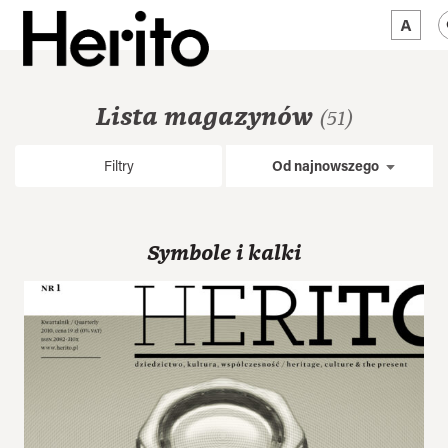
MAGAZYN
Lista magazynów
(51)
MAMY NA OKU
Filtry
Od najnowszego
O NAS
JĘZYK:
PL
Symbole i kalki