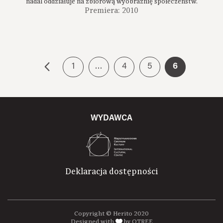
nadal oddziałuje na zbiorową wyobraźnię społeczeństw.
Premiera: 2010
1
…
4
5
6
WYDAWCA
Deklaracja dostępności
Copyright © Herito 2020
Designed with
by OTREE