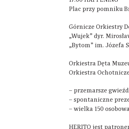
17:00 HAPPENING
Plac przy pomniku Br
Górnicze Orkiestry D
„Wujek” dyr. Mirosł
„Bytom” im. Józefa S
Orkiestra Dęta Muz
Orkiestra Ochotnicze
– przemarsze gwieźdz
– spontaniczne prez
– wielka 150 osobowa
HERITO jest patron