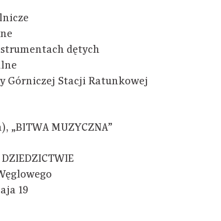
lnicze
jne
instrumentach dętych
alne
y Górniczej Stacji Ratunkowej
la), „BITWA MUZYCZNA”
 DZIEDZICTWIE
Węglowego
aja 19