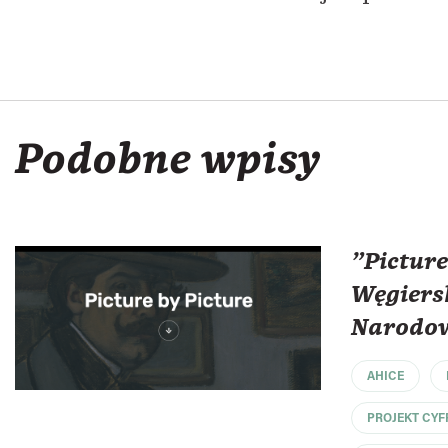
Podobne wpisy
"Picture
Węgiersk
Narodow
AHICE
PROJEKT CY