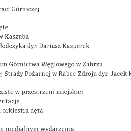
aci Górniczej
ęte
aw Kaszuba
łodczyka dyr. Dariusz Kasperek
eum Górnictwa Węglowego w Zabrzu
j Straży Pożarnej w Rabce-Zdroju dyr. Jacek 
iste w przestrzeni miejskiej
entacje
 orkiestra dęta
em medialnym wydarzenia.