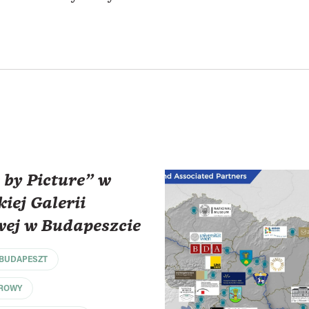
 by Picture" w
iej Galerii
ej w Budapeszcie
BUDAPESZT
FROWY