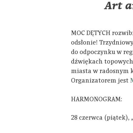
Art a
MOC DĘTYCH rozwibru
odsłonie! Trzydniowy 
do odpoczynku w reg
dźwiękach topowych 
miasta w radosnym ko
Organizatorem jest
HARMONOGRAM:
28 czerwca (piątek),