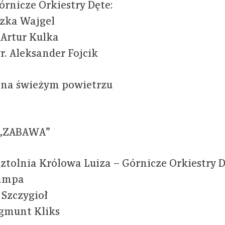
órnicze Orkiestry Dęte:
szka Wajgel
 Artur Kulka
r. Aleksander Fojcik
 na świeżym powietrzu
, „ZABAWA”
Sztolnia Królowa Luiza – Górnicze Orkiestry D
Kampa
 Szczygioł
ygmunt Kliks