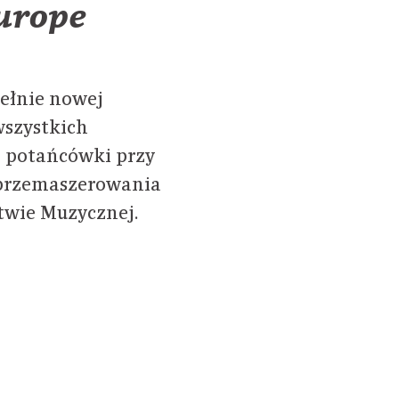
Europe
ełnie nowej
wszystkich
i potańcówki przy
 przemaszerowania
twie Muzycznej.