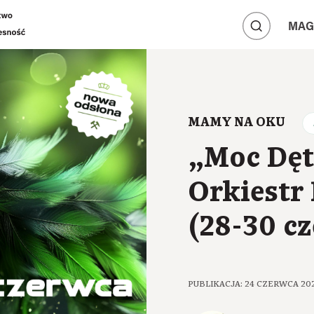
A
A
MAG
A
MAMY NA OKU
„Moc Dęt
Orkiestr
(28-30 c
PUBLIKACJA: 24 CZERWCA 20