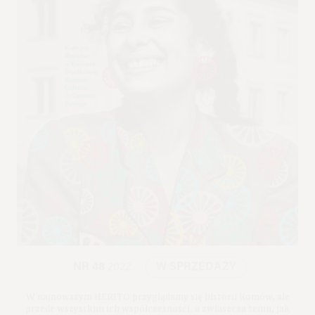
NR 48
2022
W SPRZEDAŻY
W najnowszym HERITO przyglądamy się historii Romów, ale
przede wszystkim ich współczesności, a zwłaszcza temu, jak
szeroko pojęta „romskość” przejawia się w architekturze, kulturze