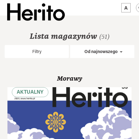
MAGAZYN
Lista magazynów
(51)
MAMY NA OKU
Filtry
Od najnowszego
O NAS
JĘZYK:
PL
Morawy
AKTUALNY