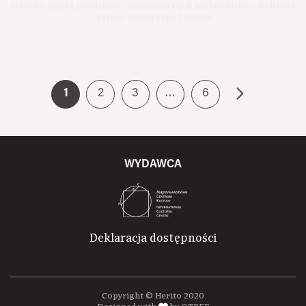
i sztuce naszej części świata.
Premiera: 2022
1
2
3
…
6
WYDAWCA
Deklaracja dostępności
Copyright © Herito 2020