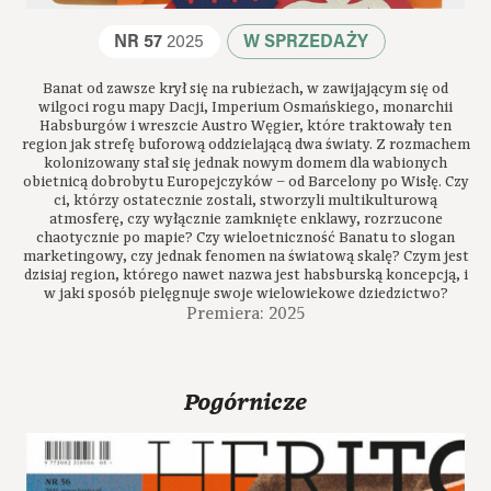
NR 57
2025
W SPRZEDAŻY
Banat od zawsze krył się na rubieżach, w zawijającym się od
wilgoci rogu mapy Dacji, Imperium Osmańskiego, monarchii
Habsburgów i wreszcie Austro Węgier, które traktowały ten
region jak strefę buforową oddzielającą dwa światy. Z rozmachem
kolonizowany stał się jednak nowym domem dla wabionych
obietnicą dobrobytu Europejczyków – od Barcelony po Wisłę. Czy
ci, którzy ostatecznie zostali, stworzyli multikulturową
atmosferę, czy wyłącznie zamknięte enklawy, rozrzucone
chaotycznie po mapie? Czy wieloetniczność Banatu to slogan
marketingowy, czy jednak fenomen na światową skalę? Czym jest
dzisiaj region, którego nawet nazwa jest habsburską koncepcją, i
w jaki sposób pielęgnuje swoje wielowiekowe dziedzictwo?
Premiera: 2025
Pogórnicze