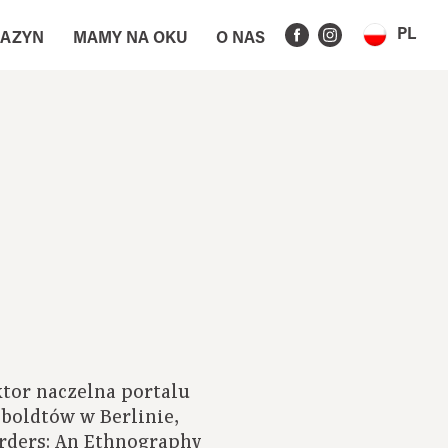
PL
AZYN
MAMY NA OKU
O NAS
tor naczelna portalu
mboldtów w Berlinie,
rders: An Ethnography