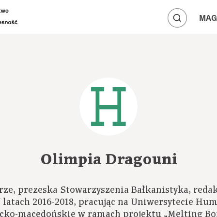
A
A
MAG
A
Olimpia Dragouni
rze, prezeska Stowarzyszenia Bałkanistyka, redak
 latach 2016-2018, pracując na Uniwersytecie Hu
ecko-macedońskie w ramach projektu „Melting Bo