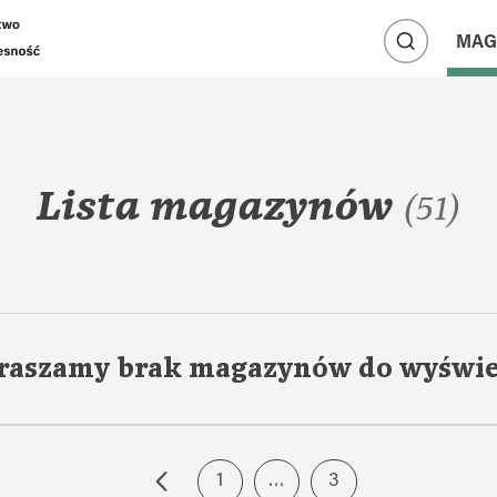
A
A
MAG
A
Lista magazynów
(51)
raszamy brak magazynów do wyświe
1
…
3