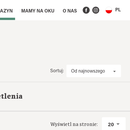
PL
AZYN
MAMY NA OKU
O NAS
Sortuj:
Od najnowszego
tlenia
Wyświetl na stronie:
20