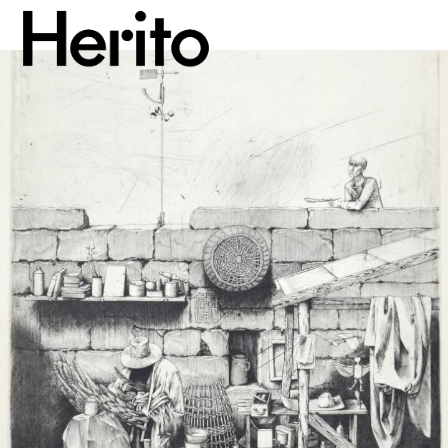
MAGAZYN
MAMY NA OKU
O NAS
JĘZYK:
PL