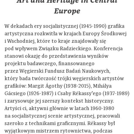
Art and Heritage in Central
Europe
W dekadach ery socjalistycznej (1945-1990) grafika
artystyczna rozkwitła w krajach Europy Środkowej
i Wschodniej, które to kraje znajdowały się
pod wpływem Związku Radzieckiego. Konferencja
stanowi okazję do przedstawienia wyników
projektu badawczego, finansowanego
przez Węgierski Fundusz Badań Naukowych,
który bada twórczość trójki węgierskich artystów
grafików: Margit Ágothy ​​(1938-2015), Mihálya
Gácsiego (1926-1987) i Csaby Rékassy’ego (1937-1989)
i zarysowuje jej szerszy kontekst historyczny.
Artyści ci, aktywni głównie w latach 1960-1980
na socjalistycznej scenie artystycznej, pracowali
szeroko z technikami graficznymi. Rékassy był
wyjątkowym mistrzem rytownictwa, podczas