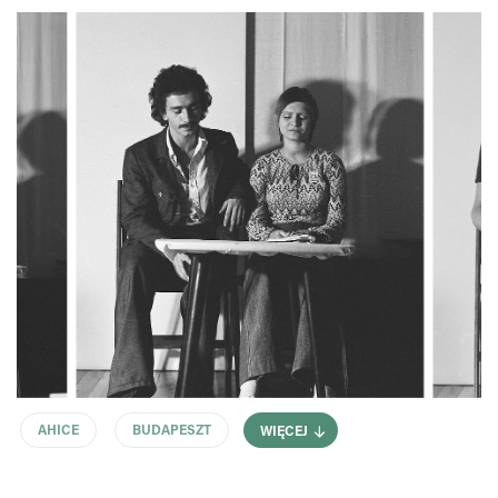
AHICE
BUDAPESZT
WIĘCEJ