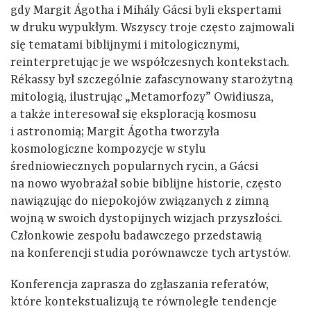
gdy Margit Ágotha ​​i Mihály Gácsi byli ekspertami
w druku wypukłym. Wszyscy troje często zajmowali
się tematami biblijnymi i mitologicznymi,
reinterpretując je we współczesnych kontekstach.
Rékassy był szczególnie zafascynowany starożytną
mitologią, ilustrując „Metamorfozy” Owidiusza,
a także interesował się eksploracją kosmosu
i astronomią; Margit Ágotha ​​tworzyła
kosmologiczne kompozycje w stylu
średniowiecznych popularnych rycin, a Gácsi
na nowo wyobrażał sobie biblijne historie, często
nawiązując do niepokojów związanych z zimną
wojną w swoich dystopijnych wizjach przyszłości.
Członkowie zespołu badawczego przedstawią
na konferencji studia porównawcze tych artystów.
Konferencja zaprasza do zgłaszania referatów,
które kontekstualizują te równoległe tendencje