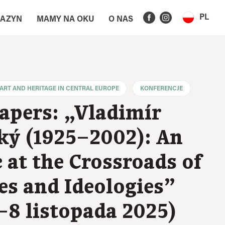
PL
AZYN
MAMY NA OKU
O NAS
ART AND HERITAGE IN CENTRAL EUROPE
KONFERENCJE
Papers: „Vladimír
ký (1925–2002): An
 at the Crossroads of
es and Ideologies”
–8 listopada 2025)