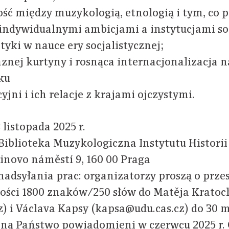
ość między muzykologią, etnologią i tym, co p
 indywidualnymi ambicjami a instytucjami so
ityki w nauce ery socjalistycznej;
aznej kurtyny i rosnąca internacjonalizacja 
ku
jni i ich relacje z krajami ojczystymi.
 listopada 2025 r.
 Biblioteka Muzykologiczna Instytutu Historii
inovo náměstí 9, 160 00 Praga
adsyłania prac: organizatorzy proszą o przes
ości 1800 znaków/250 słów do Matěja Kratoc
z) i Václava Kapsy (kapsa@udu.cas.cz) do 30 m
aną Państwo powiadomieni w czerwcu 2025 r. 