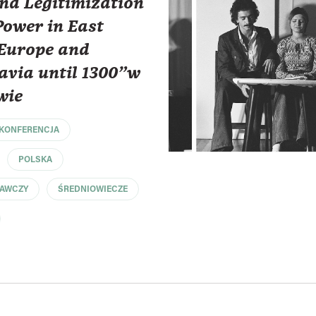
nd Legitimization
 Power in East
 Europe and
avia until 1300"w
wie
KONFERENCJA
POLSKA
DAWCZY
ŚREDNIOWIECZE