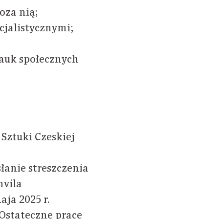
oza nią;
cjalistycznymi;
nauk społecznych
 Sztuki Czeskiej
łanie streszczenia
hvíla
aja 2025 r.
Ostateczne prace