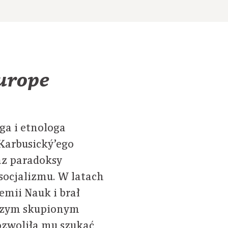
Europe
ga i etnologa
Karbusický’ego
raz paradoksy
socjalizmu. W latach
emii Nauk i brał
wczym skupionym
ozwoliła mu szukać