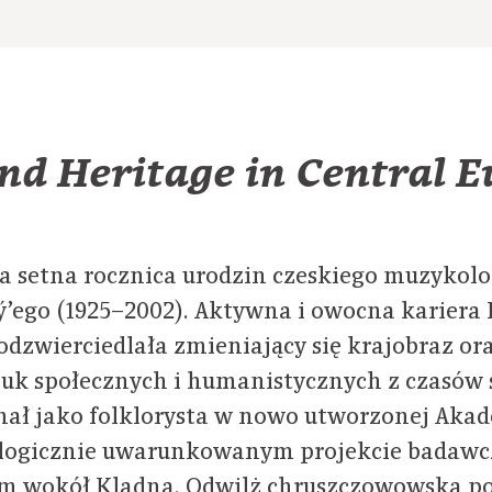
nd Heritage in Central 
a setna rocznica urodzin czeskiego muzykolo
’ego (1925–2002). Aktywna i owocna kariera 
 odzwierciedlała zmieniający się krajobraz o
uk społecznych i humanistycznych z czasów 
nał jako folklorysta w nowo utworzonej Akad
eologicznie uwarunkowanym projekcie bada
ym wokół Kladna. Odwilż chruszczowowska p