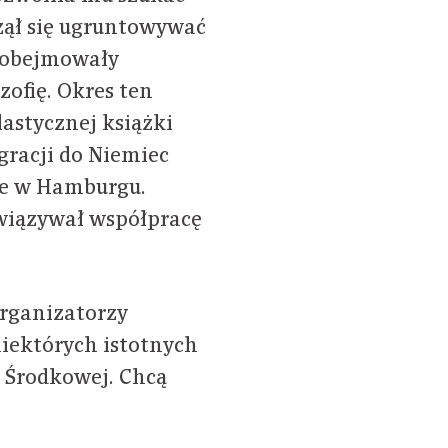
zął się ugruntowywać
 obejmowały
ozofię. Okres ten
lastycznej książki
igracji do Niemiec
ie w Hamburgu.
awiązywał współpracę
organizatorzy
niektórych istotnych
 Środkowej. Chcą