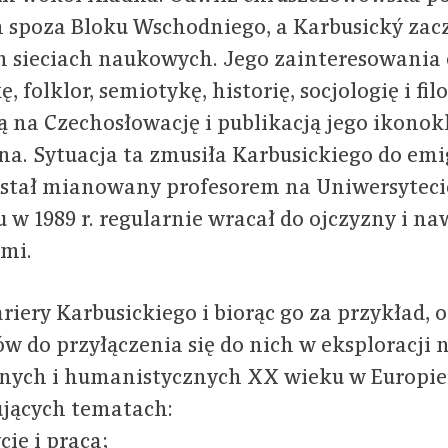
h spoza Bloku Wschodniego, a Karbusický zac
 sieciach naukowych. Jego zainteresowania
 folklor, semiotykę, historię, socjologię i fil
ą na Czechosłowację i publikacją jego ikonok
nina. Sytuacja ta zmusiła Karbusickiego do em
ostał mianowany profesorem na Uniwersytec
 w 1989 r. regularnie wracał do ojczyzny i n
ami.
riery Karbusickiego i biorąc go za przykład, 
 do przyłączenia się do nich w eksploracji 
znych i humanistycznych XX wieku w Europie
ujących tematach:
cie i praca;