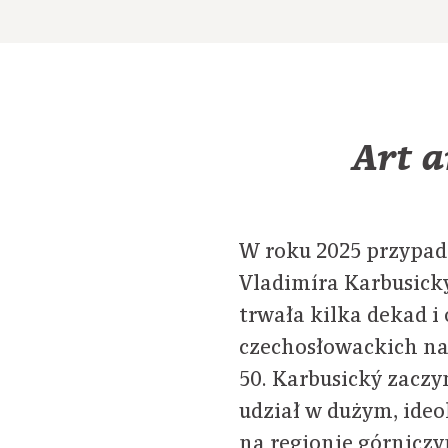
Art a
W roku 2025 przypad
Vladimíra Karbusický
trwała kilka dekad i
czechosłowackich na
50. Karbusický zaczy
udział w dużym, id
na regionie górnicz