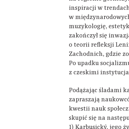
inspiracji w trendac
w międzynarodowych
muzykologię, estetykę,
zakończył się inwazj
o teorii refleksji Le
Zachodnich, gdzie z
Po upadku socjalizmu
z czeskimi instytucj
Podążając śladami ka
zapraszają naukowców
kwestii nauk społec
skupić się na następ
1) Karbusický, jego ży