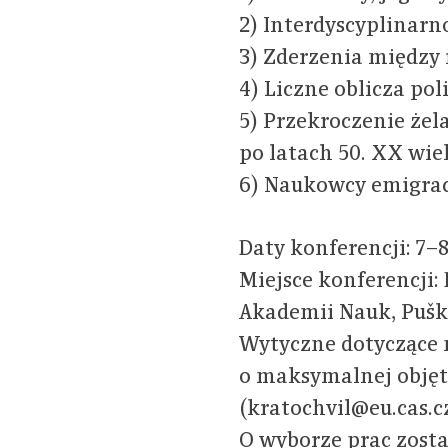
2) Interdyscyplinarn
3) Zderzenia między
4) Liczne oblicza pol
5) Przekroczenie żel
po latach 50. XX wie
6) Naukowcy emigracy
Daty konferencji: 7–8
Miejsce konferencji:
Akademii Nauk, Pušk
Wytyczne dotyczące n
o maksymalnej objęt
(kratochvil@eu.cas.c
O wyborze prac zost