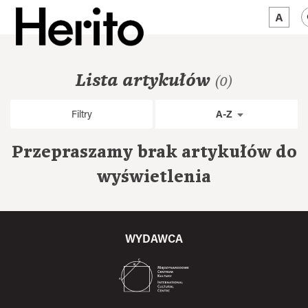
MAGAZYN
Lista artykułów
(0)
MAMY NA OKU
Filtry
A-Z
O NAS
Przepraszamy brak artykułów do
JĘZYK:
PL
wyświetlenia
WYDAWCA