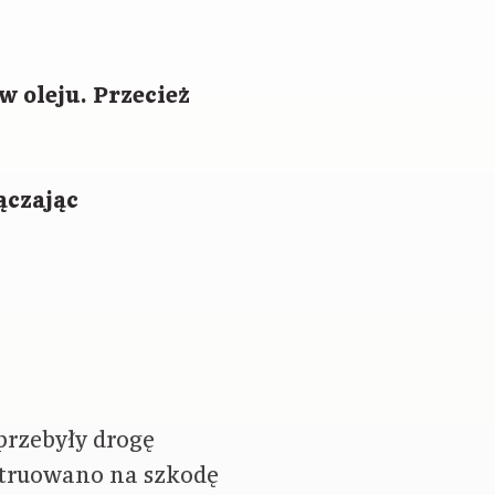
w oleju. Przecież
ączając
przebyły drogę
struowano na szkodę