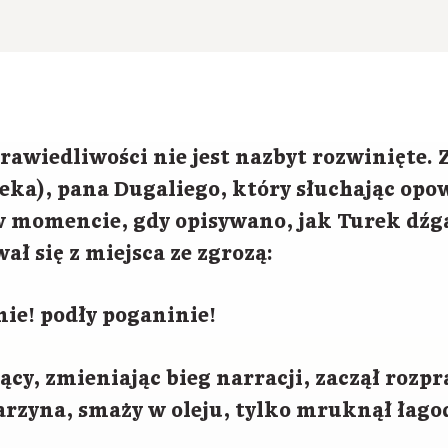
rawiedliwości nie jest nazbyt rozwinięte.
eka), pana Dugaliego, który słuchając opo
w momencie, gdy opisywano, jak Turek dźga
ał się z miejsca ze zgrozą:
nie! podły poganinie!
ący, zmieniając bieg narracji, zaczął rozpr
arzyna, smaży w oleju, tylko mruknął łago