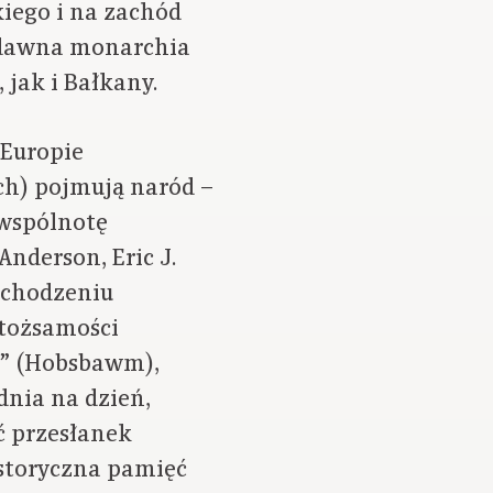
iego i na zachód
o dawna monarchia
 jak i Bałkany.
 Europie
ch) pojmują naród –
„wspólnotę
nderson, Eric J.
ochodzeniu
 tożsamości
e” (Hobsbawm),
dnia na dzień,
ć przesłanek
istoryczna pamięć