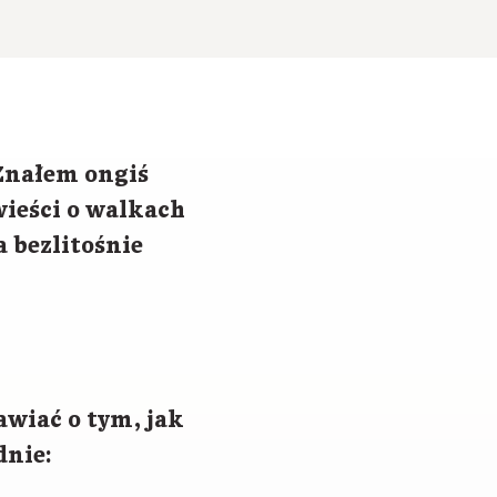
 Znałem ongiś
wieści o walkach
 bezlitośnie
awiać o tym, jak
dnie: