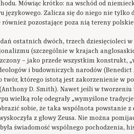
odu. Mówiąc krótko: na wschód od niemieck
ru językowego. Zalicza się do niego nie tylk
 również pozostające poza nią tereny polskie,
ań ostatnich dwóch, trzech dziesięcioleci w
nalizmu (szczególnie w krajach anglosaski
szczony – jako przede wszystkim konstrukt, 
deologów i budowniczych narodów (Benedict A
twór, którego istotą jest zakorzenienie w p
 (Anthony D. Smith). Nawet jeśli w tworzeniu
pu wielką rolę odegrały „wymyślone tradycj
brazić sobie, że taka wspólnota powstanie z 
 wyskoczyła z głowy Zeusa. Nie można pomija
a była świadomość wspólnego pochodzenia, h