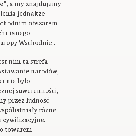
we”, a my znajdujemy
olenia jednakże
zachodnim obszarem
chnianego
Europy Wschodniej.
est nim ta strefa
wstawanie narodów,
u nie było
cznej suwerenności,
ny przez ludność
spółistniały różne
e cywilizacyjne.
ako towarem