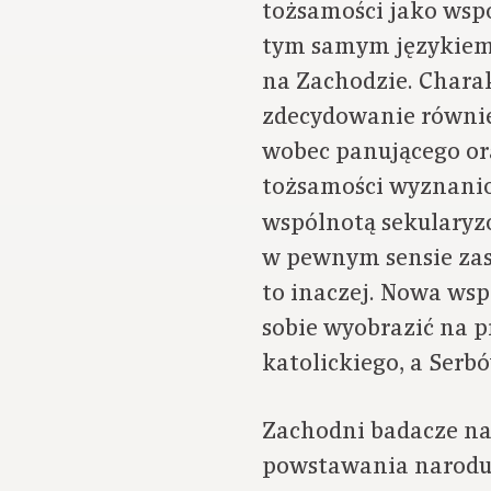
tożsamości jako wspó
tym samym językiem.
na Zachodzie. Charak
zdecydowanie również
wobec panującego or
tożsamości wyznanio
wspólnotą sekulary
w pewnym sensie zas
to inaczej. Nowa wsp
sobie wyobrazić na p
katolickiego, a Serb
Zachodni badacze na
powstawania narodu,