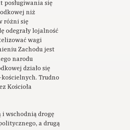
t posługiwania się
rodkowej niż
 różni się
lę odegrały lojalność
telizować wagi
ieniu Zachodu jest
nego narodu
dkowej działo się
-kościelnych. Trudno
ez Kościoła
 i wschodnią drogę
olitycznego, a drugą