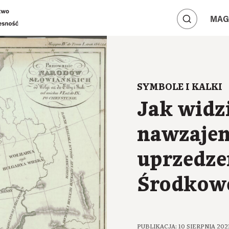
A
A
MAG
A
SYMBOLE I KALKI
Jak widz
nawzajem
uprzedze
Środkow
PUBLIKACJA: 10 SIERPNIA 202