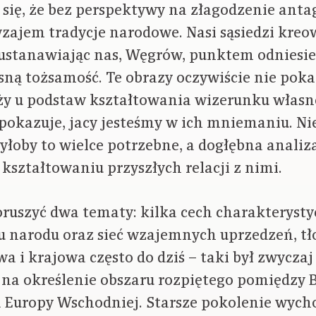
 się, że bez perspektywy na złagodzenie ant
zajem tradycje narodowe. Nasi sąsiedzi kreo
 ustanawiając nas, Węgrów, punktem odniesie
sną tożsamość. Te obrazy oczywiście nie poka
eży u podstaw kształtowania wizerunku własn
 pokazuje, jacy jesteśmy w ich mniemaniu. N
byłoby to wielce potrzebne, a dogłębna analiza
ształtowaniu przyszłych relacji z nimi.
ruszyć dwa tematy: kilka cech charakterysty
u narodu oraz sieć wzajemnych uprzedzeń, tł
 i krajowa często do dziś – taki był zwyczaj
a określenie obszaru rozpiętego pomiędzy 
 Europy Wschodniej. Starsze pokolenie wyc