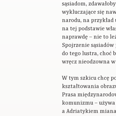
sąsiadom, zdawałoby
wykluczające się naw
narodu, na przykład
na tej podstawie wła
naprawdę – nie to l
Spojrzenie sąsiadów
do tego lustra, choć 
wręcz nieodzowna w k
W tym szkicu chcę po
kształtowania obraz
Prasa międzynarodowa
komunizmu – używa n
a Adriatykiem miana