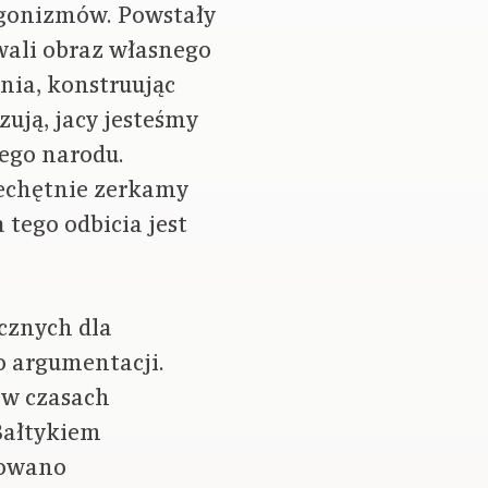
agonizmów. Powstały
wali obraz własnego
nia, konstruując
zują, jacy jesteśmy
ego narodu.
iechętnie zerkamy
 tego odbicia jest
cznych dla
o argumentacji.
 w czasach
Bałtykiem
howano