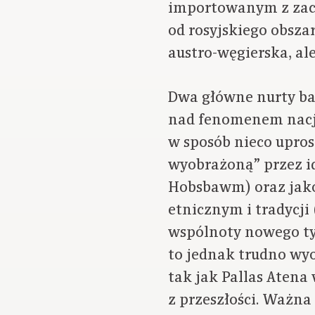
importowanym z zach
od rosyjskiego obsza
austro-węgierska, ale
Dwa główne nurty bad
nad fenomenem nacjo
w sposób nieco upro
wyobrażoną” przez i
Hobsbawm) oraz jako 
etnicznym i tradycji
wspólnoty nowego ty
to jednak trudno wyo
tak jak Pallas Atena
z przeszłości. Ważn