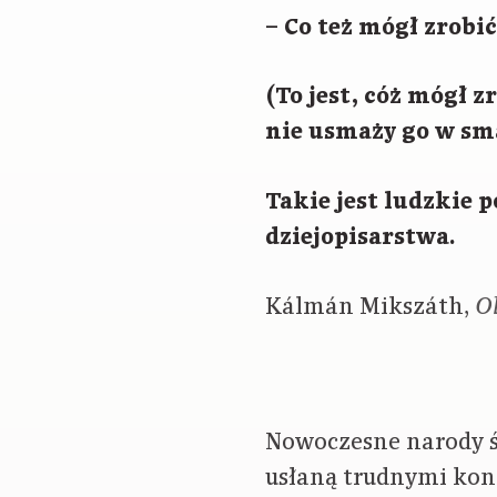
– Co też mógł zrobić
(To jest, cóż mógł z
nie usmaży go w sm
Takie jest ludzkie 
dziejopisarstwa.
Kálmán Mikszáth,
O
Nowoczesne narody ś
usłaną trudnymi kon