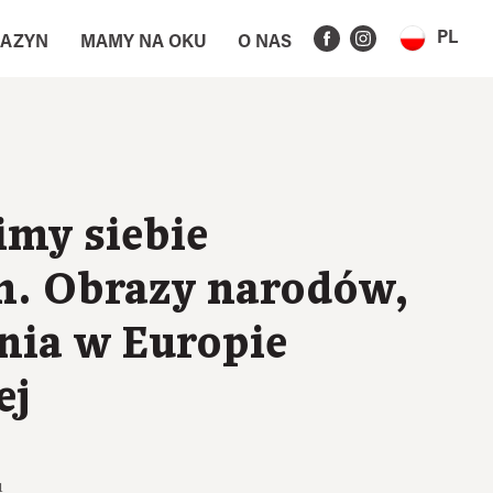
PL
AZYN
MAMY NA OKU
O NAS
imy siebie
. Obrazy narodów,
nia w Europie
ej
1