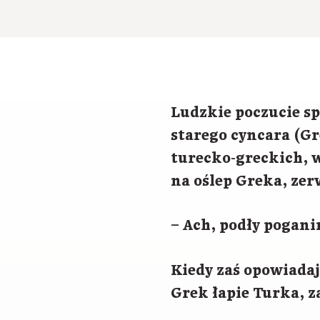
Ludzkie poczucie sp
starego cyncara (Gr
turecko-greckich, 
na oślep Greka, zerw
– Ach, podły pogani
Kiedy zaś opowiadaj
Grek łapie Turka, z