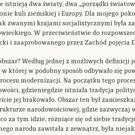
e istnieją dwa światy, dwa „porządki świato
ronie kuli ziemskiej i Europy. Dla mojego pok
ak zwanymi krajami socjalistycznymi była 
wieckiego. W przeciwieństwie do rozpowsze
cki i zaaprobowanego przez Zachód pojęcia 
obszar? Według jednej z możliwych definicji j
 w której w podobny sposób odbywało się po
ocesu modernizacji. Na początku tego proces
wości, gdzieniegdzie istniała tradycja polity
icie jej brakowało. Obszar ten był zamieszka
rukturze narodowościowej, gdzie zazwyczaj w
co za tym idzie, różniące się od siebie tradycj
nego narodu zawitała z zewnątrz, była niej