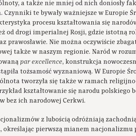
lnoty, a także nie mniej od nich doniosły fak
 Czynniki te bywały ważniejsze w Europie Ś
terystyka procesu kształtowania się narodów
 od drogi imperialnej Rosji, gdzie istotną ro
az prawosławie. Nie można oczywiście zbaga
wej także w naszym regionie. Naród w rozum
zowaną
, konstrukcja nowoczes
par excellence
tąpiła tożsamość wyznaniową. W Europie Śro
ólnota tworzyła się także w ramach religijno
rzykład kształtowanie się narodu polskiego b
ów bez ich narodowej Cerkwi.
cjonalizmów z lubością odróżniają zachodnią
 określając pierwszą mianem nacjonalizmu p