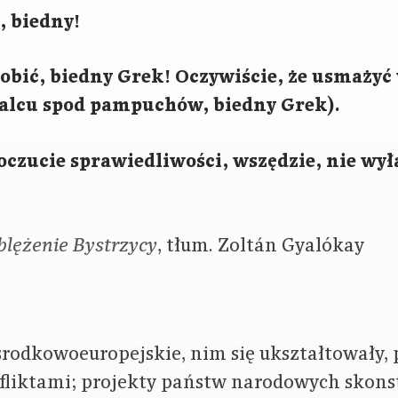
, biedny!
robić, biedny Grek! Oczywiście, że usmażyć 
alcu spod pampuchów, biedny Grek).
poczucie sprawiedliwości, wszędzie, nie wył
, tłum. Zoltán Gyalókay
blężenie Bystrzycy
rodkowoeuropejskie, nim się ukształtowały, 
fliktami; projekty państw narodowych skon