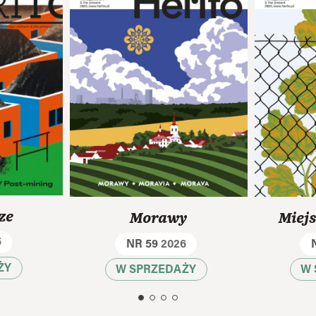
ze
Morawy
Miej
5
NR 59
2026
ŻY
W SPRZEDAŻY
W 