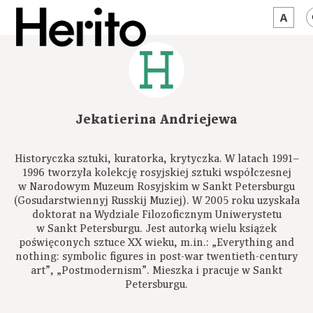
MAGAZYN
MAMY NA OKU
Jekatierina Andriejewa
O NAS
Historyczka sztuki, kuratorka, krytyczka. W latach 1991–
JĘZYK:
PL
1996 tworzyła kolekcję rosyjskiej sztuki współczesnej
w Narodowym Muzeum Rosyjskim w Sankt Petersburgu
(Gosudarstwiennyj Russkij Muziej). W 2005 roku uzyskała
doktorat na Wydziale Filozoficznym Uniwerystetu
w Sankt Petersburgu. Jest autorką wielu książek
poświęconych sztuce XX wieku, m.in.: „Everything and
nothing: symbolic figures in post-war twentieth-century
art”, „Postmodernism”. Mieszka i pracuje w Sankt
Petersburgu.