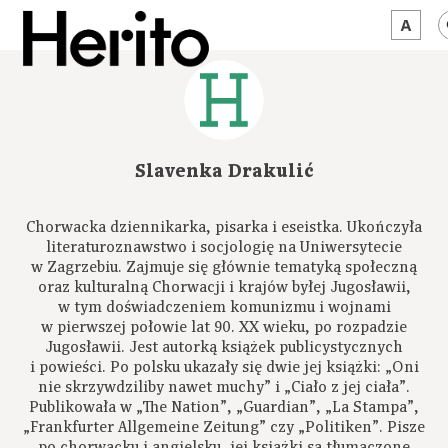
MAGAZYN
MAMY NA OKU
Slavenka Drakulić
O NAS
Chorwacka dziennikarka, pisarka i eseistka. Ukończyła
JĘZYK:
PL
literaturoznawstwo i socjologię na Uniwersytecie
w Zagrzebiu. Zajmuje się głównie tematyką społeczną
oraz kulturalną Chorwacji i krajów byłej Jugosławii,
w tym doświadczeniem komunizmu i wojnami
w pierwszej połowie lat 90. XX wieku, po rozpadzie
Jugosławii. Jest autorką książek publicystycznych
i powieści. Po polsku ukazały się dwie jej książki: „Oni
nie skrzywdziliby nawet muchy” i „Ciało z jej ciała”.
Publikowała w „The Nation”, „Guardian”, „La Stampa”,
„Frankfurter Allgemeine Zeitung” czy „Politiken”. Pisze
po chorwacku i angielsku, jej książki są tłumaczone