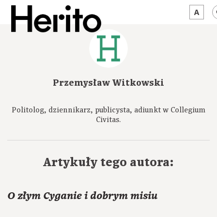
MAGAZYN
MAMY NA OKU
Przemysław Witkowski
O NAS
Politolog, dziennikarz, publicysta, adiunkt w Collegium
JĘZYK:
PL
Civitas.
Artykuły tego autora:
O złym Cyganie i dobrym misiu