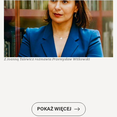
Z Joanną Talewicz rozmawia Przemysław Witkowski
POKAŻ WIĘCEJ