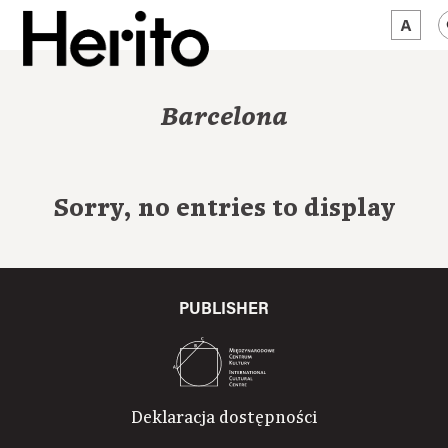
MAGAZINE
Barcelona
WORTH A LOOK
ABOUT US
Sorry, no entries to display
JĘZYK:
EN
PUBLISHER
Deklaracja dostępności