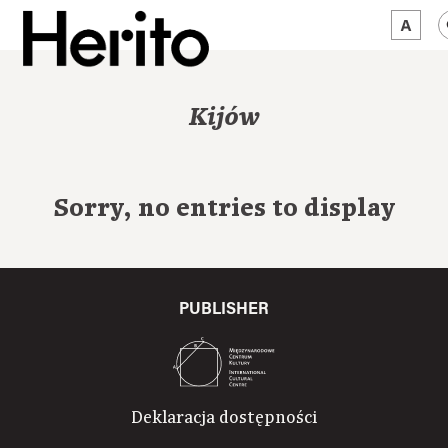
MAGAZINE
Kijów
WORTH A LOOK
ABOUT US
Sorry, no entries to display
JĘZYK:
EN
PUBLISHER
Deklaracja dostępności