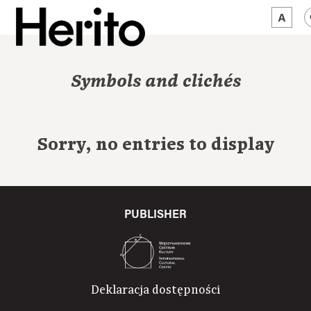
MAGAZINE
Symbols and clichés
WORTH A LOOK
ABOUT US
Sorry, no entries to display
JĘZYK:
EN
PUBLISHER
Deklaracja dostępności