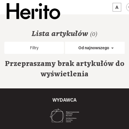
MAGAZYN
Lista artykułów
(0)
MAMY NA OKU
Filtry
Od najnowszego
O NAS
Przepraszamy brak artykułów do
JĘZYK:
PL
wyświetlenia
WYDAWCA