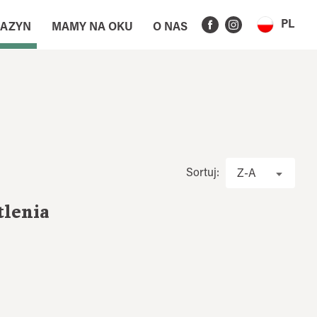
PL
AZYN
MAMY NA OKU
O NAS
Sortuj:
Z-A
tlenia