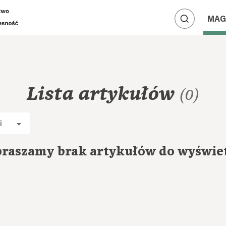
A
A
MAG
A
Lista artykułów
(0)
i
raszamy brak artykułów do wyświe