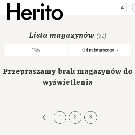
MAGAZYN
Lista magazynów
(51)
MAMY NA OKU
Filtry
Od najstarszego
O NAS
JĘZYK:
PL
Przepraszamy brak magazynów do
wyświetlenia
1
2
3