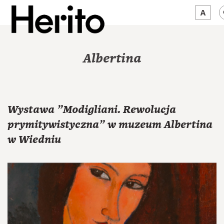
MAGAZYN
Albertina
MAMY NA OKU
O NAS
Wystawa "Modigliani. Rewolucja
JĘZYK:
PL
prymitywistyczna" w muzeum Albertina
w Wiedniu