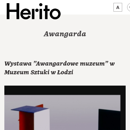
MAGAZYN
Awangarda
MAMY NA OKU
O NAS
Wystawa "Awangardowe muzeum" w
JĘZYK:
PL
Muzeum Sztuki w Łodzi