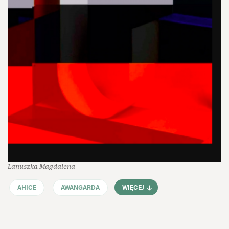
Łanuszka Magdalena
AHICE
AWANGARDA
WIĘCEJ