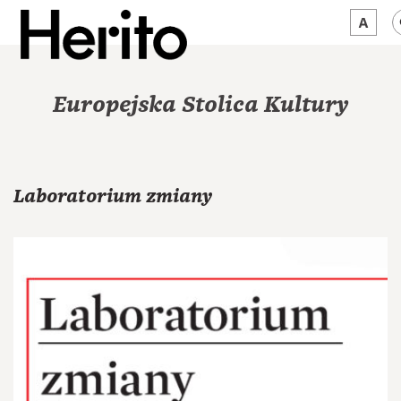
MAGAZYN
Europejska Stolica Kultury
MAMY NA OKU
O NAS
Laboratorium zmiany
JĘZYK:
PL