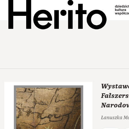
Wystawa
Fałszers
Narodow
Łanuszka M