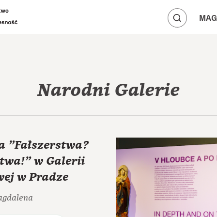
A
A
MAG
A
Narodni Galerie
 "Fałszerstwa?
twa!" w Galerii
ej w Pradze
agdalena