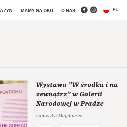
PL
AZYN
MAMY NA OKU
O NAS
Wystawa "W środku i na
zewnątrz" w Galerii
Narodowej w Pradze
Łanuszka Magdalena