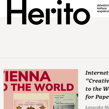
Interne
"Creativ
to the W
for Pape
Łanuszka M