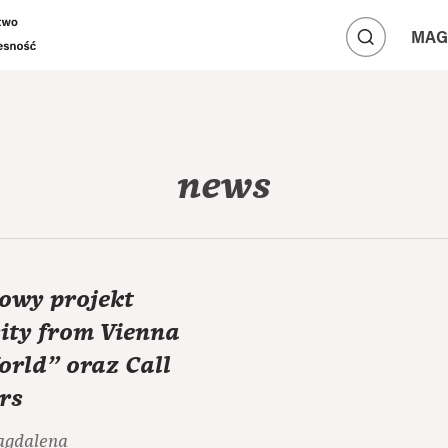
A
A
MAG
A
news
towy projekt
ity from Vienna
orld" oraz Call
rs
agdalena