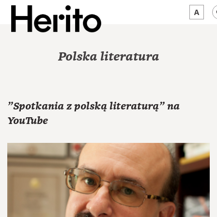
MAGAZYN
Polska literatura
MAMY NA OKU
O NAS
"Spotkania z polską literaturą" na
JĘZYK:
PL
YouTube