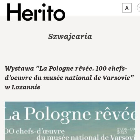
MAGAZYN
Szwajcaria
MAMY NA OKU
O NAS
Wystawa "La Pologne rêvée. 100 chefs-
JĘZYK:
PL
d’oeuvre du musée national de Varsovie"
w Lozannie