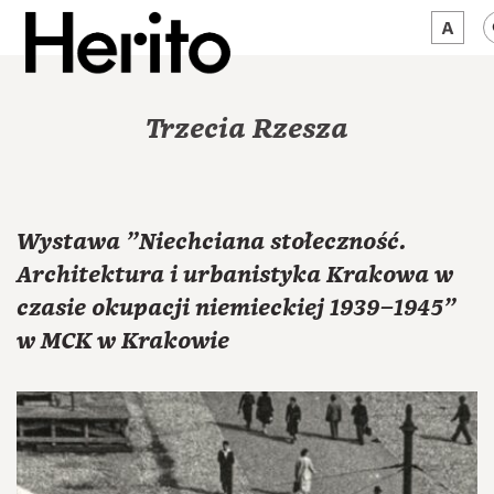
MAGAZYN
Trzecia Rzesza
MAMY NA OKU
O NAS
Wystawa "Niechciana stołeczność.
JĘZYK:
PL
Architektura i urbanistyka Krakowa w
czasie okupacji niemieckiej 1939–1945"
w MCK w Krakowie