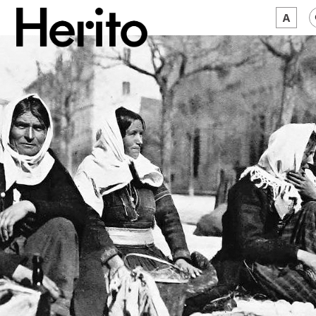
MAGAZYN
MAMY NA OKU
O NAS
JĘZYK:
PL