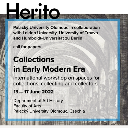
MAGAZYN
MAMY NA OKU
O NAS
JĘZYK:
PL