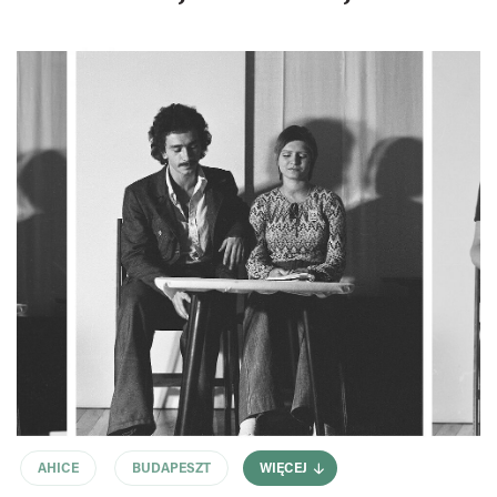
AHICE
BUDAPESZT
WIĘCEJ