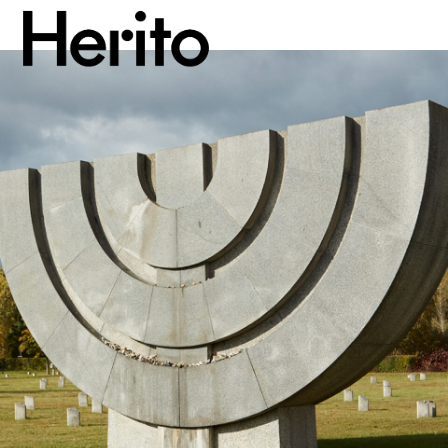
MAGAZYN
MAMY NA OKU
O NAS
JĘZYK:
PL