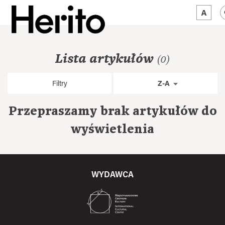
MAGAZYN
Lista artykułów
(0)
MAMY NA OKU
Filtry
Z-A
O NAS
Przepraszamy brak artykułów do
JĘZYK:
PL
wyświetlenia
WYDAWCA