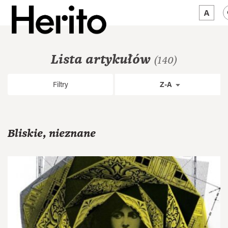
MAGAZYN
Lista artykułów
(140)
MAMY NA OKU
Filtry
Z-A
O NAS
JĘZYK:
PL
Bliskie, nieznane