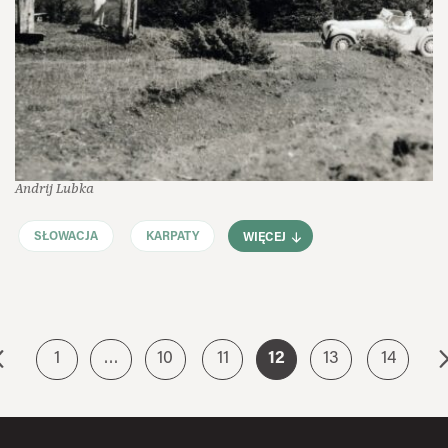
Andrij Lubka
SŁOWACJA
KARPATY
WIĘCEJ
1
…
10
11
12
13
14