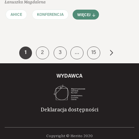
Łanuszka Magdalena
AHICE
KONFERENCJA
WIĘCEJ
1
2
3
…
15
WYDAWCA
Deklaracja dostępności
Copyright © Herito 2020