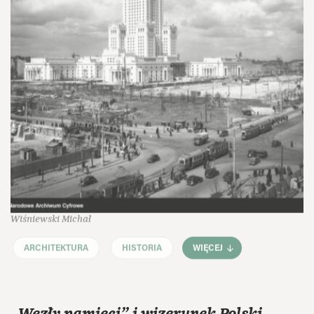
Wiśniewski Michał
ARCHITEKTURA
HISTORIA
WIĘCEJ
„Węzły pamięci” i wizerunek Polski