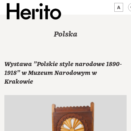
MAGAZYN
Polska
MAMY NA OKU
O NAS
Wystawa "Polskie style narodowe 1890-
JĘZYK:
PL
1918" w Muzeum Narodowym w
Krakowie