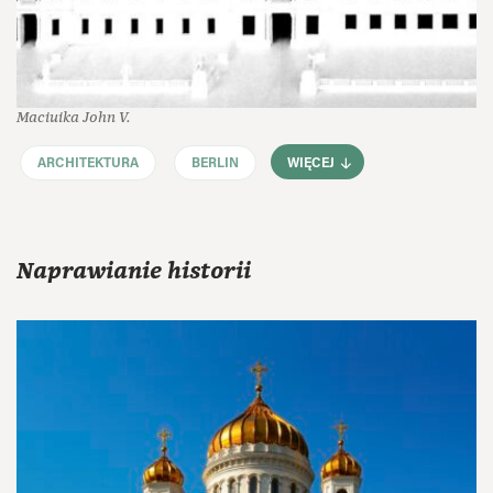
Maciuika John V.
ARCHITEKTURA
BERLIN
WIĘCEJ
Naprawianie historii