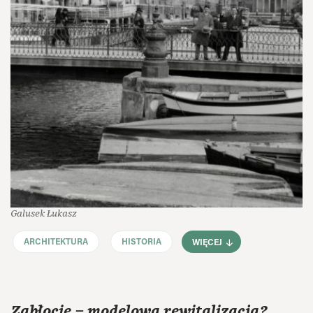
Galusek Łukasz
ARCHITEKTURA
HISTORIA
WIĘCEJ
Zabłocie – modelowa rewitalizacja?