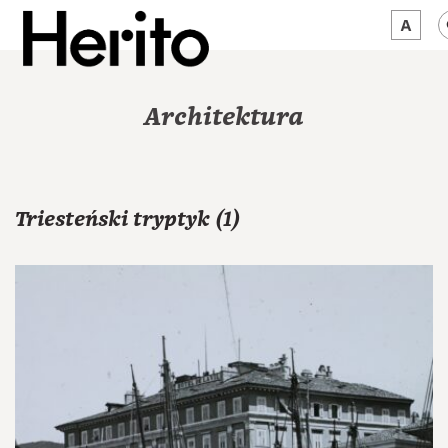
MAGAZYN
Architektura
MAMY NA OKU
O NAS
Triesteński tryptyk (1)
JĘZYK:
PL