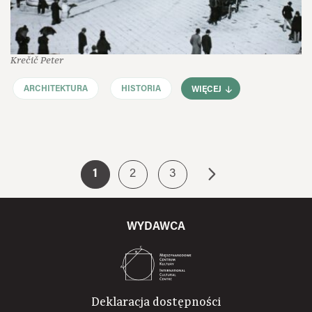
Krečič Peter
ARCHITEKTURA
HISTORIA
WIĘCEJ
1
2
3
WYDAWCA
Deklaracja dostępności