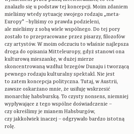
znalazło się u podstaw tej koncepcji. Moim zdaniem
mieliśmy wtedy sytuację swojego rodzaju „meta-
Europy” –byliśmy co prawda podzieleni,
ale mieliśmy z sobą wiele wspólnego. Do tej pory
zostało to przepracowane przez pisarzy, filozofów
czy artystów. W moim odczuciu to właśnie najlepsza
droga do opisania Mitteleuropy, gdyż stanowi ona
kulturową mieszankę, w dużej mierze
skoncentrowaną wzdłuż brzegów Dunaju i tworzącą
pewnego rodzaju kulturalny spektakl. Nie jest
to zatem koncepcja polityczna. Tutaj, w Austrii,
zawsze oskarżano mnie, że usiłuję wskrzesić
monarchię habsburską. To czysty nonsens, niemniej
wypływające z tego wspólne doświadczenie –
czy określimy je mianem Habsburgów,
czy jakkolwiek inaczej – odgrywało bardzo istotną
rolę.