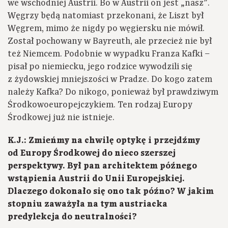
we wschodniej Austrii. Bo w Austrii on jest „nasz”.
Węgrzy będą natomiast przekonani, że Liszt był
Węgrem, mimo że nigdy po węgiersku nie mówił.
Został pochowany w Bayreuth, ale przecież nie był
też Niemcem. Podobnie w wypadku Franza Kafki –
pisał po niemiecku, jego rodzice wywodzili się
z żydowskiej mniejszości w Pradze. Do kogo zatem
należy Kafka? Do nikogo, ponieważ był prawdziwym
Środkowoeuropejczykiem. Ten rodzaj Europy
Środkowej już nie istnieje.
K.J.: Zmieńmy na chwilę optykę i przejdźmy
od Europy Środkowej do nieco szerszej
perspektywy. Był pan architektem późnego
wstąpienia Austrii do Unii Europejskiej.
Dlaczego dokonało się ono tak późno? W jakim
stopniu zaważyła na tym austriacka
predylekcja do neutralności?