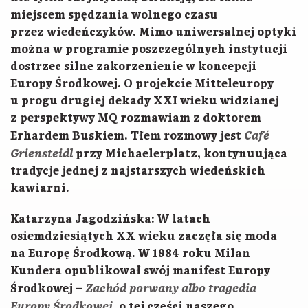
miejscem spędzania wolnego czasu
przez wiedeńczyków. Mimo uniwersalnej optyki
można w programie poszczególnych instytucji
dostrzec silne zakorzenienie w koncepcji
Europy Środkowej. O projekcie Mitteleuropy
u progu drugiej dekady XXI wieku widzianej
z perspektywy MQ rozmawiam z doktorem
Café
Erhardem Buskiem. Tłem rozmowy jest
Griensteidl
przy Michaelerplatz, kontynuująca
tradycje jednej z najstarszych wiedeńskich
kawiarni.
Katarzyna Jagodzińska: W latach
osiemdziesiątych XX wieku zaczęła się moda
na Europę Środkową. W 1984 roku Milan
Kundera opublikował swój manifest Europy
Zachód porwany albo tragedia
Środkowej –
Europy Środkowej
, o tej części naszego