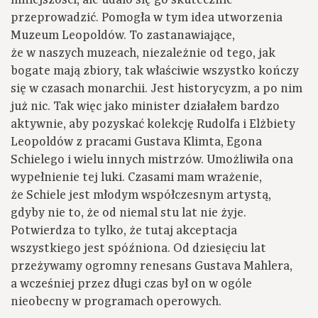
mniejszości, ale udało się go skutecznie
przeprowadzić. Pomogła w tym idea utworzenia
Muzeum Leopoldów. To zastanawiające,
że w naszych muzeach, niezależnie od tego, jak
bogate mają zbiory, tak właściwie wszystko kończy
się w czasach monarchii. Jest historycyzm, a po nim
już nic. Tak więc jako minister działałem bardzo
aktywnie, aby pozyskać kolekcję Rudolfa i Elżbiety
Leopoldów z pracami Gustava Klimta, Egona
Schielego i wielu innych mistrzów. Umożliwiła ona
wypełnienie tej luki. Czasami mam wrażenie,
że Schiele jest młodym współczesnym artystą,
gdyby nie to, że od niemal stu lat nie żyje.
Potwierdza to tylko, że tutaj akceptacja
wszystkiego jest spóźniona. Od dziesięciu lat
przeżywamy ogromny renesans Gustava Mahlera,
a wcześniej przez długi czas był on w ogóle
nieobecny w programach operowych.