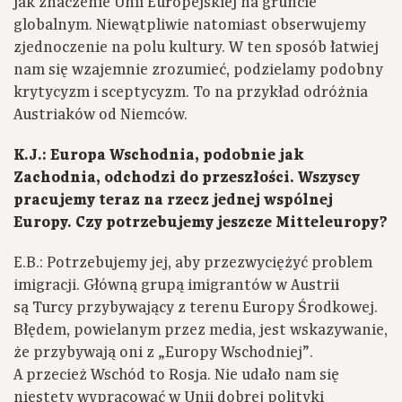
jak znaczenie Unii Europejskiej na gruncie
globalnym. Niewątpliwie natomiast obserwujemy
zjednoczenie na polu kultury. W ten sposób łatwiej
nam się wzajemnie zrozumieć, podzielamy podobny
krytycyzm i sceptycyzm. To na przykład odróżnia
Austriaków od Niemców.
K.J.: Europa Wschodnia, podobnie jak
Zachodnia, odchodzi do przeszłości. Wszyscy
pracujemy teraz na rzecz jednej wspólnej
Europy. Czy potrzebujemy jeszcze Mitteleuropy?
E.B.: Potrzebujemy jej, aby przezwyciężyć problem
imigracji. Główną grupą imigrantów w Austrii
są Turcy przybywający z terenu Europy Środkowej.
Błędem, powielanym przez media, jest wskazywanie,
że przybywają oni z „Europy Wschodniej”.
A przecież Wschód to Rosja. Nie udało nam się
niestety wypracować w Unii dobrej polityki