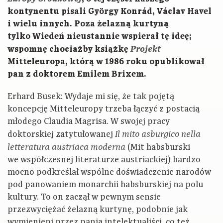
kontynentu pisali György Konrád, Václav Havel
i wielu innych. Poza żelazną kurtyną
tylko Wiedeń nieustannie wspierał tę ideę;
Projekt
wspomnę chociażby książkę
Mitteleuropa, którą w 1986 roku opublikował
pan z doktorem Emilem Brixem.
Erhard Busek: Wydaje mi się, że tak pojętą
koncepcję Mitteleuropy trzeba łączyć z postacią
młodego Claudia Magrisa. W swojej pracy
doktorskiej zatytułowanej
Il mito asburgico nella
(Mit habsburski
letteratura austriaca moderna
we współczesnej literaturze austriackiej) bardzo
mocno podkreślał wspólne doświadczenie narodów
pod panowaniem monarchii habsburskiej na polu
kultury. To on zaczął w pewnym sensie
przezwyciężać żelazną kurtynę, podobnie jak
wymienieni przez panią intelektualiści, co też