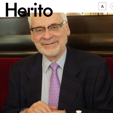
MAGAZYN
MAMY NA OKU
O NAS
JĘZYK:
PL