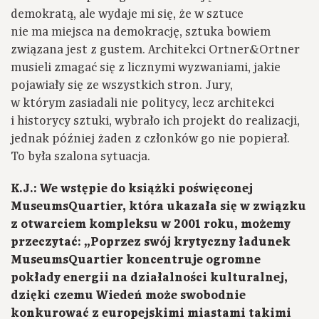
demokratą, ale wydaje mi się, że w sztuce
nie ma miejsca na demokrację, sztuka bowiem
związana jest z gustem. Architekci Ortner&Ortner
musieli zmagać się z licznymi wyzwaniami, jakie
pojawiały się ze wszystkich stron. Jury,
w którym zasiadali nie politycy, lecz architekci
i historycy sztuki, wybrało ich projekt do realizacji,
jednak później żaden z członków go nie popierał.
To była szalona sytuacja.
K.J.: We wstępie do książki poświęconej
MuseumsQuartier, która ukazała się w związku
z otwarciem kompleksu w 2001 roku, możemy
przeczytać: „Poprzez swój krytyczny ładunek
MuseumsQuartier koncentruje ogromne
pokłady energii na działalności kulturalnej,
dzięki czemu Wiedeń może swobodnie
konkurować z europejskimi miastami takimi