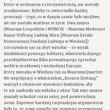
które w zetknięciu z rzeczywistością, nie zostały
zrealizowane. Byłoby to zwierciadło każdej
generacji – tego, co w danym czasie było możliwe,
ale nie zostało wcielone w życie. Dwa muzea
(Muzeum Leopoldów i MUMOK – Museum Moderner
Kunst Stiftung Ludwig Wien [Muzeum Sztuki
Nowoczesnej Fundacji Ludwiga w Wiedniu])
rzeczywiście nie są zbyt wysokie – to wynik
działalności pewnego lobbysty, właściciela dużego
przedsiębiorstwa Kika prowadzącego sprzedaż
mebli w środkowej i wschodniej Europie,
który mieszka w Wiedniu tuż za MuseumsQuartier.
We współpracy z właścicielem „Kronen Zeitung”
walczył o obniżenie wysokości budynków, aby
te nie zasłoniły mu widoku z okna. Tak więc muzea
musiały schodzić coraz niżej, pod powierzchnię
ziemi. Zapewne bardziej racjonalnym argumentem
było to, że nowe gmachy nie powinny przewyższać