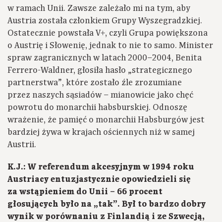
w ramach Unii. Zawsze zależało mi na tym, aby
Austria została członkiem Grupy Wyszegradzkiej.
Ostatecznie powstała V+, czyli Grupa powiększona
o Austrię i Słowenię, jednak to nie to samo. Minister
spraw zagranicznych w latach 2000–2004, Benita
Ferrero-Waldner, głosiła hasło „strategicznego
partnerstwa”, które zostało źle zrozumiane
przez naszych sąsiadów – mianowicie jako chęć
powrotu do monarchii habsburskiej. Odnoszę
wrażenie, że pamięć o monarchii Habsburgów jest
bardziej żywa w krajach ościennych niż w samej
Austrii.
K.J.: W referendum akcesyjnym w 1994 roku
Austriacy entuzjastycznie opowiedzieli się
za wstąpieniem do Unii – 66 procent
głosujących było na „tak”. Był to bardzo dobry
wynik w porównaniu z Finlandią i ze Szwecją,