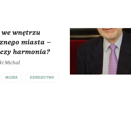
we wnętrzu
cznego miasta –
t czy harmonia?
ki Michał
MUZEA
DZIEDZICTWO