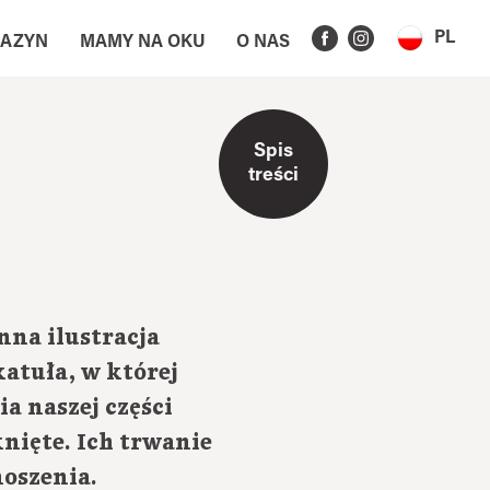
PL
AZYN
MAMY NA OKU
O NAS
Spis
treści
nna ilustracja
katuła, w której
ia naszej części
nięte. Ich trwanie
noszenia.