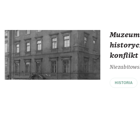
Muzeum 
history
konflik
Niezabitows
HISTORIA