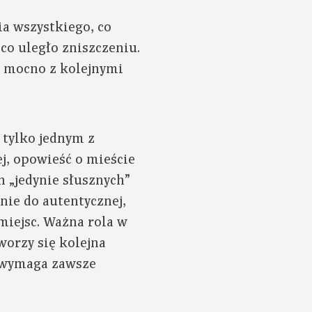
a wszystkiego, co
co uległo zniszczeniu.
tu mocno z kolejnymi
 tylko jednym z
ej, opowieść o mieście
h „jedynie słusznych”
nie do autentycznej,
miejsc. Ważna rola w
worzy się kolejna
a wymaga zawsze