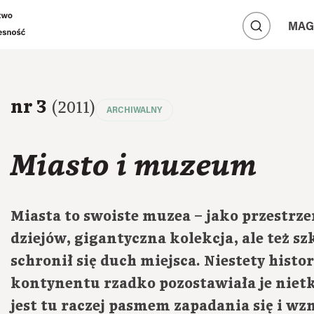
A
A
MAG
A
nr 3
(2011)
ARCHIWALNY
Miasto i muzeum
Miasta to swoiste muzea – jako przestrze
dziejów, gigantyczna kolekcja, ale też sz
schronił się duch miejsca. Niestety histor
kontynentu rzadko pozostawiała je nietk
jest tu raczej pasmem zapadania się i wz