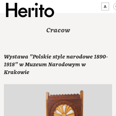
MAGAZYN
Cracow
MAMY NA OKU
O NAS
Wystawa "Polskie style narodowe 1890-
JĘZYK:
PL
1918" w Muzeum Narodowym w
Krakowie