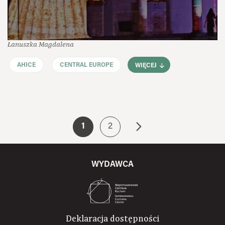
Łanuszka Magdalena
AHICE
CENTRAL EUROPE
WIĘCEJ
1
2
WYDAWCA
Deklaracja dostępności