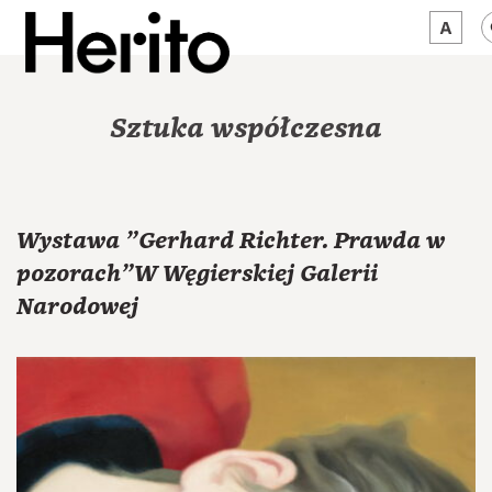
MAGAZYN
Sztuka współczesna
MAMY NA OKU
O NAS
Wystawa "Gerhard Richter. Prawda w
JĘZYK:
PL
pozorach"W Węgierskiej Galerii
Narodowej