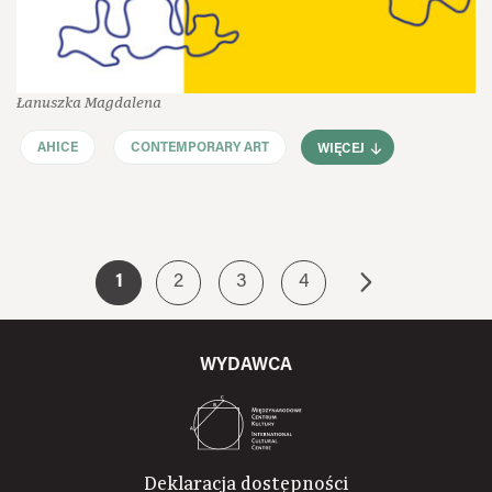
Łanuszka Magdalena
AHICE
CONTEMPORARY ART
WIĘCEJ
1
2
3
4
WYDAWCA
Deklaracja dostępności