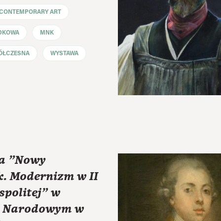
CONTEMPORARY ART
DKOWA
MNK
ÓŁCZESNA
WYSTAWA
a "Nowy
k. Modernizm w II
spolitej" w
 Narodowym w