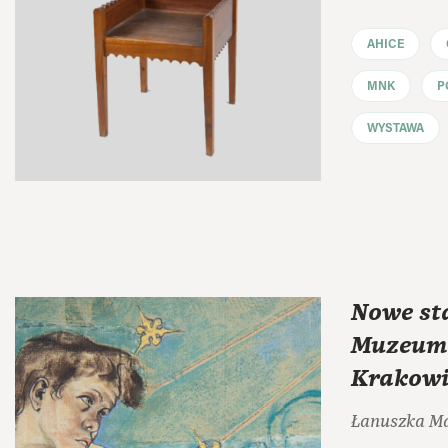
AHICE
MNK
P
WYSTAWA
Nowe st
Muzeum
Krakowi
Łanuszka M