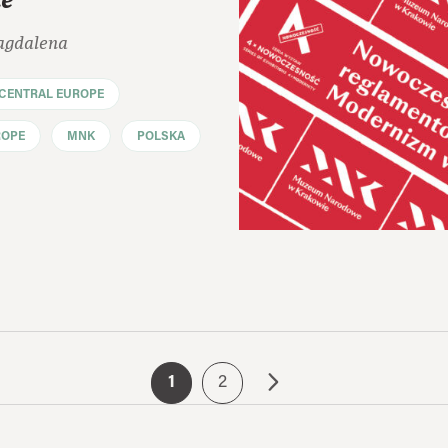
e
agdalena
CENTRAL EUROPE
ROPE
MNK
POLSKA
1
2