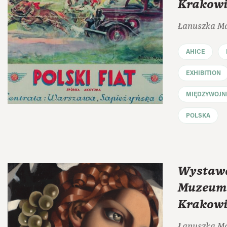
Krakowi
Łanuszka M
AHICE
EXHIBITION
MIĘDZYWOJN
POLSKA
Wystawa
Muzeum
Krakowi
Łanuszka M