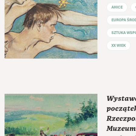
AHICE
EUROPA ŚRO
SZTUKA WSP
XX WIEK
Wystaw
począte
Rzeczpo
Muzeum