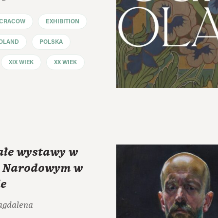
CRACOW
EXHIBITION
OLAND
POLSKA
XIX WIEK
XX WIEK
ałe wystawy w
 Narodowym w
e
agdalena