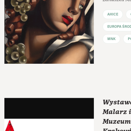
AHICE
EUROPA ŚRO
MNK
P
Wystawa
Malarz i
Muzeum