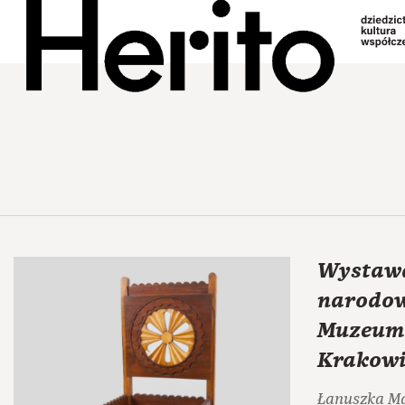
Wystawa
narodow
Muzeum
Krakowi
Łanuszka M