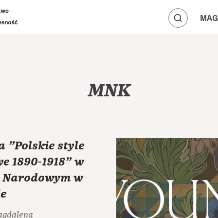
A
A
MAG
A
MNK
 "Polskie style
e 1890-1918" w
 Narodowym w
e
agdalena