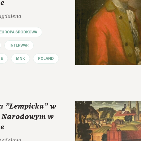
e
agdalena
EUROPA ŚRODKOWA
INTERWAR
IE
MNK
POLAND
 "Łempicka" w
 Narodowym w
e
agdalena