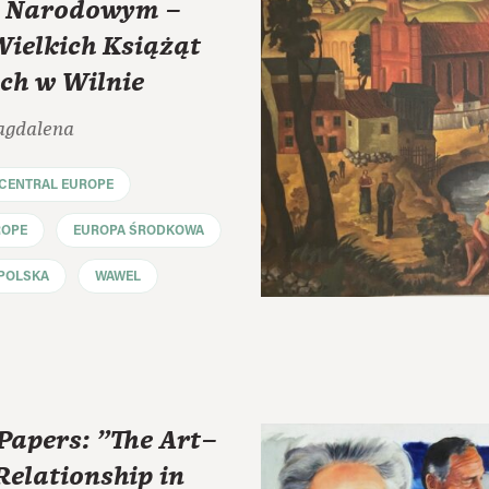
 Narodowym –
Wielkich Książąt
ch w Wilnie
agdalena
CENTRAL EUROPE
ROPE
EUROPA ŚRODKOWA
POLSKA
WAWEL
 Papers: "The Art–
elationship in