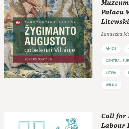
Muzeum
Pałacu 
Litewski
Łanuszka M
AHICE
CENTRAL EU
LITWA
WILNO
Call for
Labour R