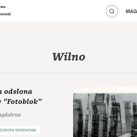
A
A
MAG
A
Wilno
a odsłona
 "Fotoblok"
agdalena
EUROPA ŚRODKOWA