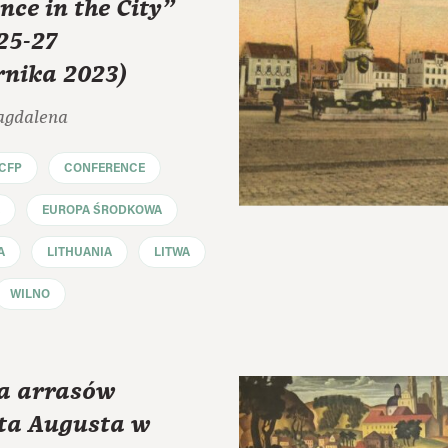
nce in the City"
25-27
rnika 2023)
agdalena
CFP
CONFERENCE
EUROPA ŚRODKOWA
A
LITHUANIA
LITWA
WILNO
a arrasów
a Augusta w