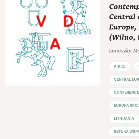
Contemp
Central
Europe,
(Wilno,
Łanuszka M
AHICE
CENTRAL EU
CONFERENCE
EUROPA ŚRO
LITHUANIA
SZTUKA WSP