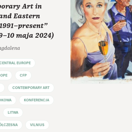
orary Art in
 and Eastern
 1991–present"
 9–10 maja 2024)
agdalena
CENTRAL EUROPE
ROPE
CFP
CONTEMPORARY ART
DKOWA
KONFERENCJA
LITWA
ÓŁCZESNA
VILNIUS