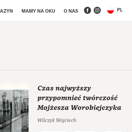
PL
AZYN
MAMY NA OKU
O NAS
Czas najwyższy
przypomnieć twórczość
Mojżesza Worobiejczyka
Wilczyk Wojciech