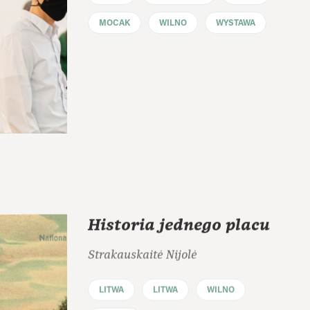
MOCAK
WILNO
WYSTAWA
Historia jednego placu
Strakauskaitė Nijolė
LITWA
LITWA
WILNO