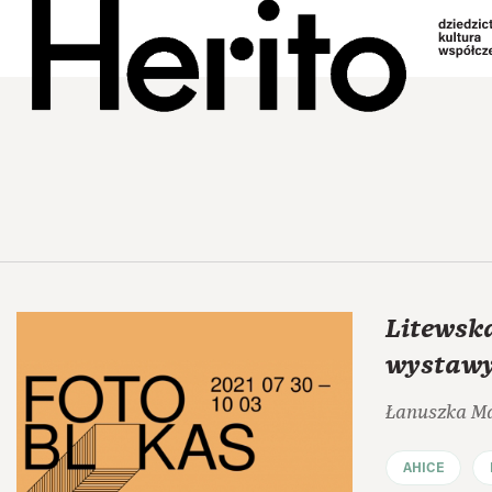
Litewsk
wystawy
Łanuszka M
AHICE