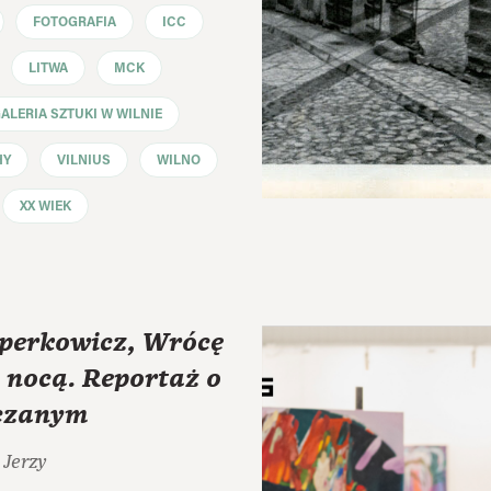
FOTOGRAFIA
ICC
LITWA
MCK
LERIA SZTUKI W WILNIE
HY
VILNIUS
WILNO
XX WIEK
zperkowicz, Wrócę
 nocą. Reportaż o
czanym
 Jerzy