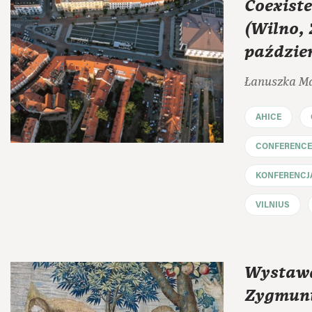
Coexiste
(Wilno, 
paździe
Łanuszka M
AHICE
CONFERENCE
KONFERENCJ
VILNIUS
Wystaw
Zygmunt