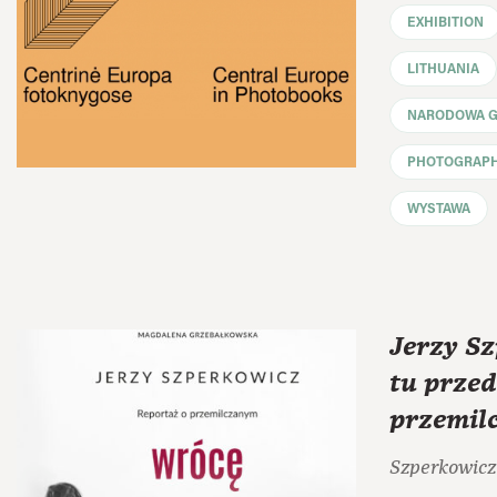
EXHIBITION
LITHUANIA
NARODOWA GA
PHOTOGRAP
WYSTAWA
Jerzy S
tu przed
przemil
Szperkowicz