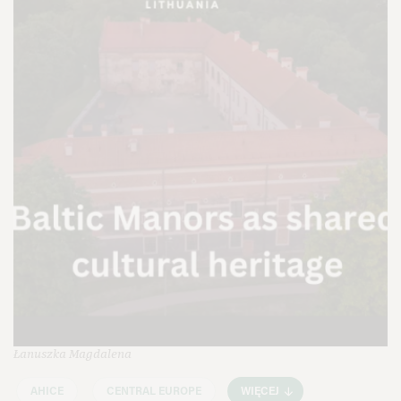
Łanuszka Magdalena
AHICE
CENTRAL EUROPE
WIĘCEJ