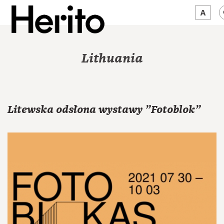
MAGAZYN
Lithuania
MAMY NA OKU
O NAS
Litewska odsłona wystawy "Fotoblok"
JĘZYK:
PL