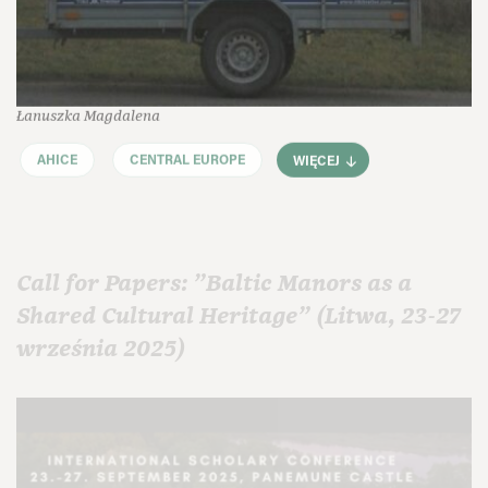
Łanuszka Magdalena
AHICE
CENTRAL EUROPE
WIĘCEJ
Call for Papers: "Baltic Manors as a
Shared Cultural Heritage" (Litwa, 23-27
września 2025)