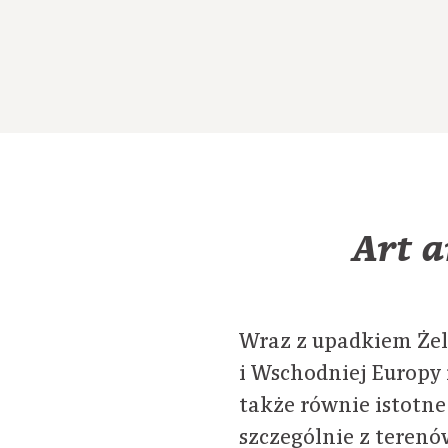
Art a
Wraz z upadkiem Żel
i Wschodniej Europy
także równie istotn
szczególnie z terenó