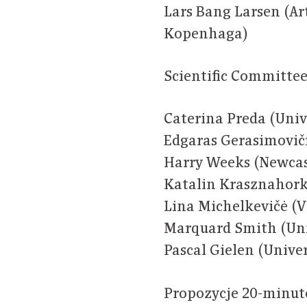
Lars Bang Larsen (A
Kopenhaga)
Scientific Committee
Caterina Preda (Univ
Edgaras Gerasimoviči
Harry Weeks (Newcas
Katalin Krasznahorka
Lina Michelkevičė (V
Marquard Smith (Univ
Pascal Gielen (Unive
Propozycje 20-minut