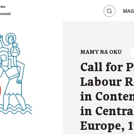
A
A
MAG
A
MAMY NA OKU
Call for 
Labour R
in Conte
in Centra
Europe, 