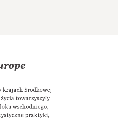
Europe
w krajach Środkowej
życia towarzyszyły
bloku wschodniego,
tystyczne praktyki,