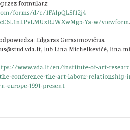
oprzez formularz:
.com/forms/d/e/1FAIpQLSf12j4-
cE6L1nLPvLMUxRJWXwMg5-Ya-w/viewform
odpowiedzą: Edgaras Gerasimovičius,
us@stud.vda.lt, lub Lina Michelkevičė, lina.m
tps://www.vda.lt/en/institute-of-art-resear
-the-conference-the-art-labour-relationship-
rn-europe-1991-present