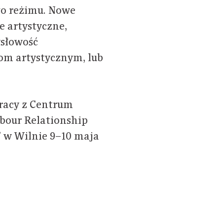
go reżimu. Nowe
e artystyczne,
ysłowość
iom artystycznym, lub
racy z Centrum
abour Relationship
” w Wilnie 9–10 maja