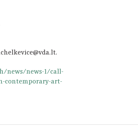
.
ichelkevice@vda.lt.
ch/news/news-1/call-
in-contemporary-art-