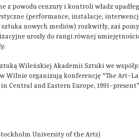
ne z powodu cenzury i kontroli władz upadłe
ystyczne (performance, instalacje, interwencj
, sztuka nowych mediów) rozkwitły, zaś pom
zacyjne urosły do rangi równej umiejętnośc
y.
Sztuką Wileńskiej Akademii Sztuki we współp
w Wilnie organizują konferencję “The Art–L
in Central and Eastern Europe, 1991–present
tockholm University of the Arts)