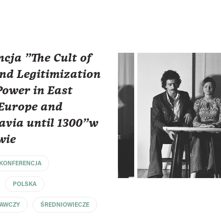
cja "The Cult of
nd Legitimization
 Power in East
 Europe and
avia until 1300"w
wie
KONFERENCJA
POLSKA
DAWCZY
ŚREDNIOWIECZE