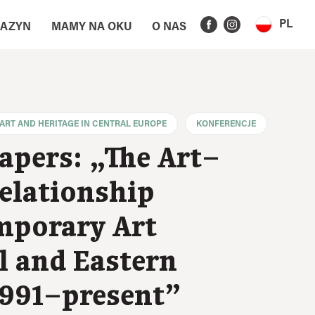
PL
AZYN
MAMY NA OKU
O NAS
ART AND HERITAGE IN CENTRAL EUROPE
KONFERENCJE
Papers: „The Art–
elationship
mporary Art
l and Eastern
1991–present”