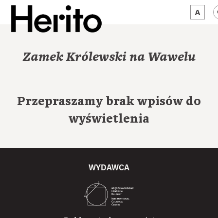
MAGAZYN
Zamek Królewski na Wawelu
MAMY NA OKU
O NAS
Przepraszamy brak wpisów do
JĘZYK:
PL
wyświetlenia
WYDAWCA