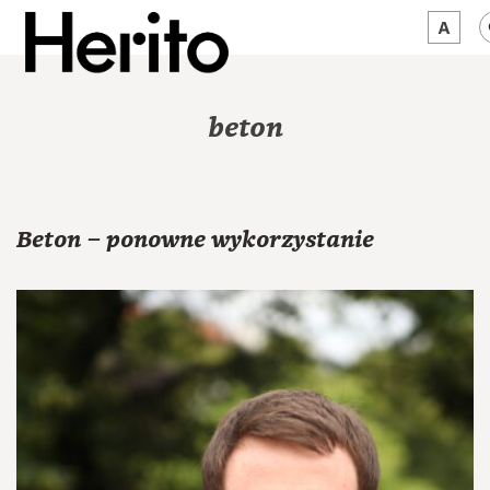
MAGAZYN
beton
MAMY NA OKU
O NAS
Beton – ponowne wykorzystanie
JĘZYK:
PL